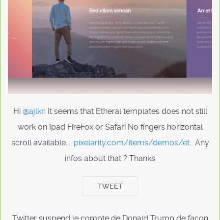
Hi
@ajlkn
It seems that Etheral templates does not still
work on Ipad FireFox or Safari No fingers horizontal
scroll available....
pixelarity.com/items/demos/et…
Any
infos about that ? Thanks
TWEET
Twitter suspend le compte de Donald Trump de façon